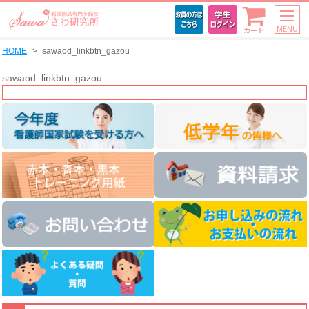
MENU
カート
HOME
sawaod_linkbtn_gazou
sawaod_linkbtn_gazou