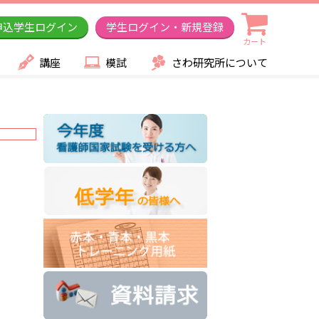
申込学生ログイン
学生ログイン・新規登録
カート
講座
模試
さわ研究所について