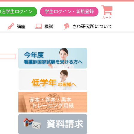
申込学生ログイン
学生ログイン・新規登録
カート
講座
模試
さわ研究所について