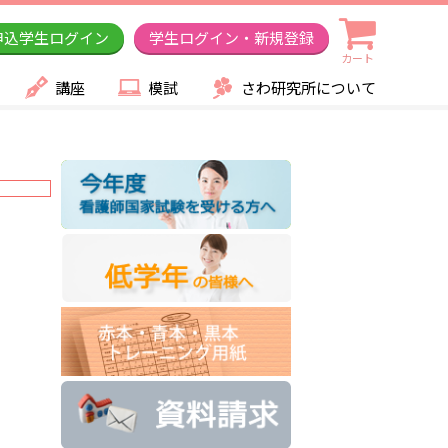
申込学生ログイン
学生ログイン・新規登録
カート
講座
模試
さわ研究所について