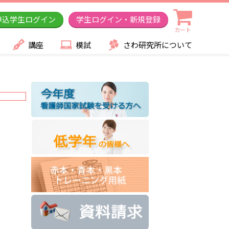
申込学生ログイン
学生ログイン・新規登録
カート
講座
模試
さわ研究所について