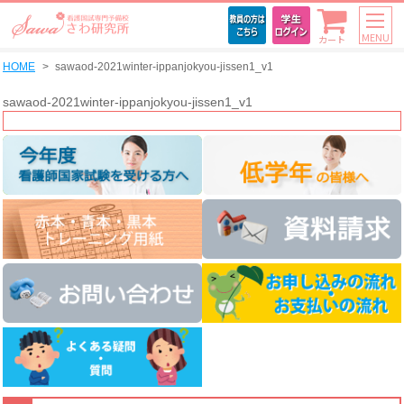
MENU
カート
HOME
sawaod-2021winter-ippanjokyou-jissen1_v1
sawaod-2021winter-ippanjokyou-jissen1_v1