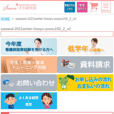
MENU
カート
HOME
sawaod-2021winter-hissyu-yosou150_2_v2
sawaod-2021winter-hissyu-yosou150_2_v2