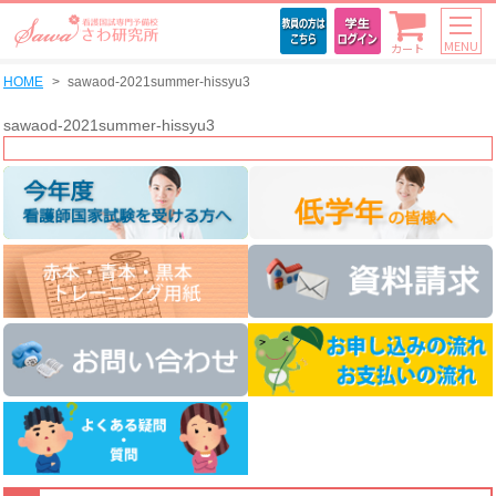
MENU
カート
HOME
sawaod-2021summer-hissyu3
sawaod-2021summer-hissyu3