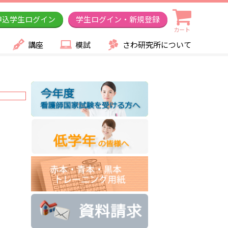
申込学生ログイン
学生ログイン・新規登録
カート
講座
模試
さわ研究所について