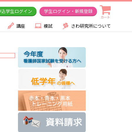
申込学生ログイン
学生ログイン・新規登録
カート
講座
模試
さわ研究所について