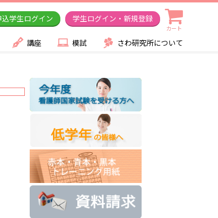
申込学生ログイン
学生ログイン・新規登録
カート
講座
模試
さわ研究所について