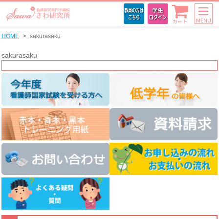
MENU
カート
HOME
sakurasaku
sakurasaku