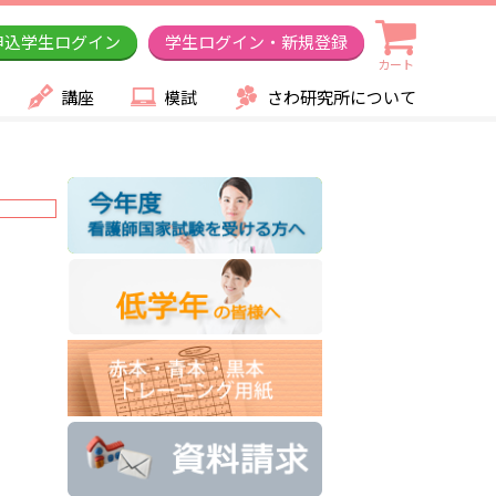
申込学生ログイン
学生ログイン・新規登録
カート
講座
模試
さわ研究所について