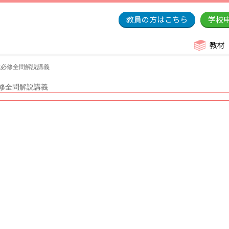
教員の方はこちら
学校
教材
試必修全問解説講義
必修全問解説講義