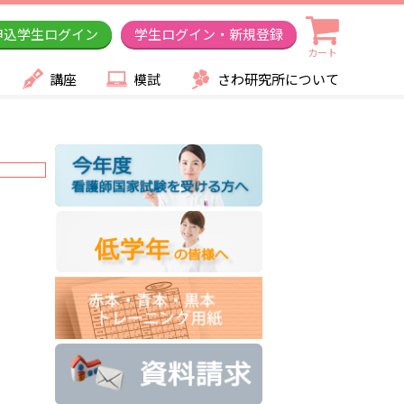
申込学生ログイン
学生ログイン・新規登録
カート
講座
模試
さわ研究所について