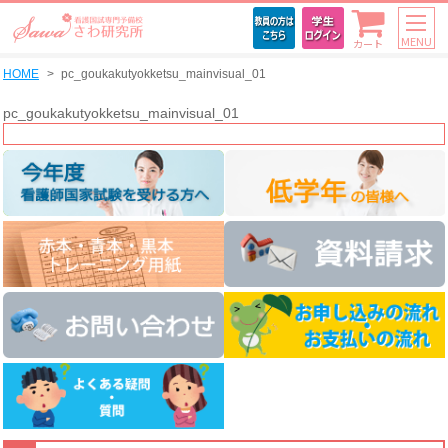
MENU
カート
HOME
pc_goukakutyokketsu_mainvisual_01
pc_goukakutyokketsu_mainvisual_01