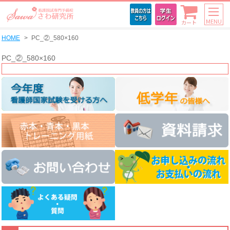
MENU
カート
HOME
PC_②_580×160
PC_②_580×160