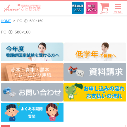
MENU
カート
HOME
PC_①_580×160
PC_①_580×160