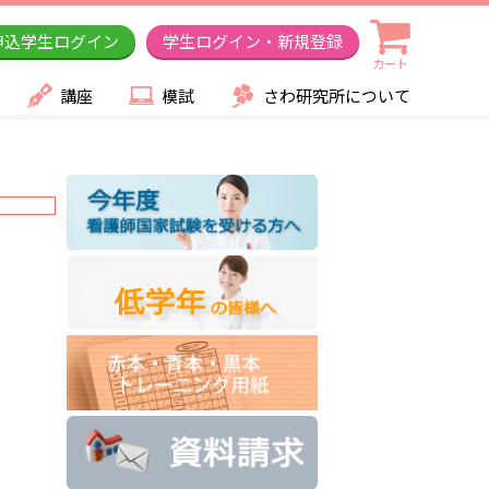
申込学生ログイン
学生ログイン・新規登録
カート
講座
模試
さわ研究所について