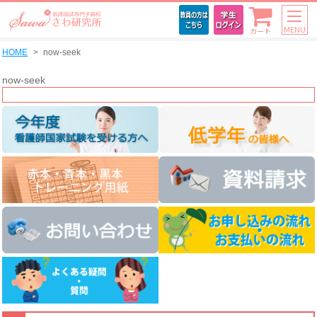
MENU
カート
HOME
now-seek
now-seek