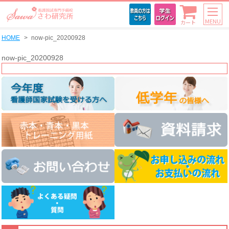
MENU
カート
HOME
now-pic_20200928
now-pic_20200928