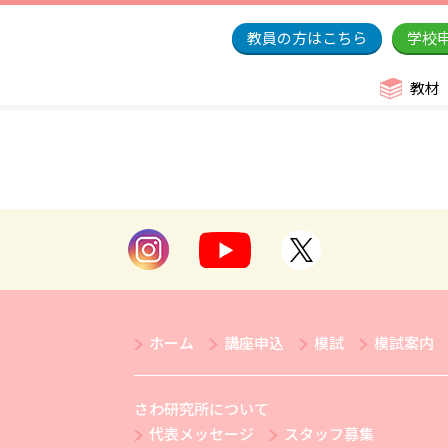
教員の方はこちら
学校
教材
ホーム
講座申込
模試
模試案内
さわ研究所について
代表メッセージ
スタッフ募集