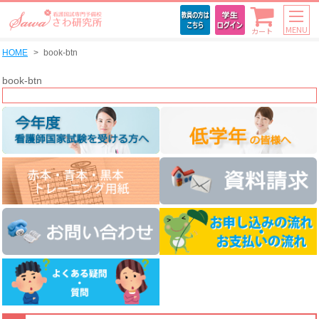
MENU
カート
HOME
book-btn
book-btn