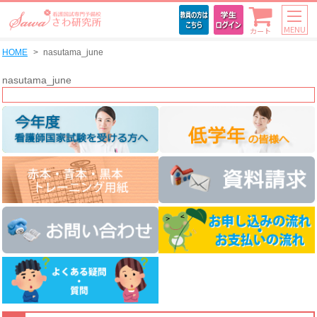
MENU
カート
HOME
nasutama_june
nasutama_june