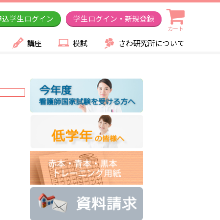
申込学生ログイン
学生ログイン・新規登録
カート
講座
模試
さわ研究所について