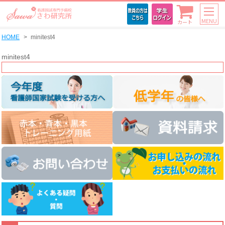
MENU
カート
HOME
minitest4
minitest4