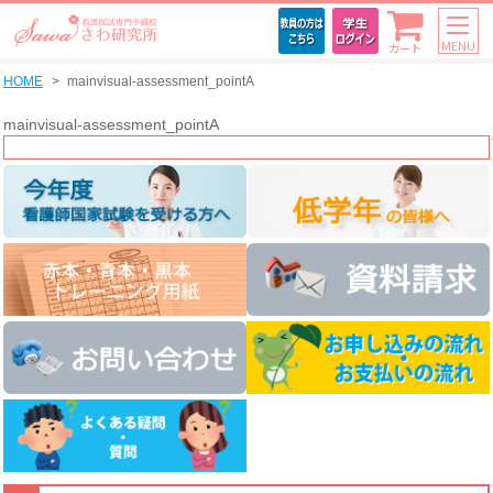
MENU
カート
HOME
mainvisual-assessment_pointA
mainvisual-assessment_pointA