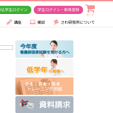
申込学生ログイン
学生ログイン・新規登録
カート
講座
模試
さわ研究所について