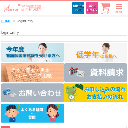
MENU
カート
HOME
loginEntry
loginEntry