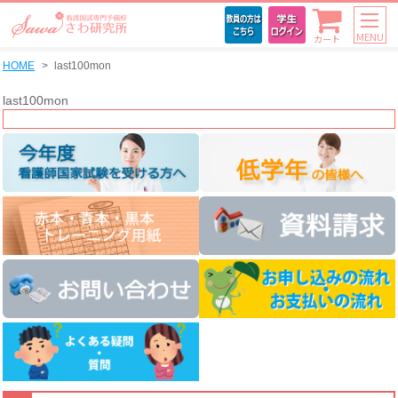
MENU
カート
HOME
last100mon
last100mon