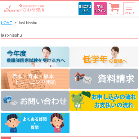
MENU
カート
HOME
last-hisshu
last-hisshu