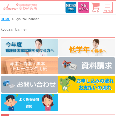
MENU
カート
HOME
kyouzai_banner
kyouzai_banner