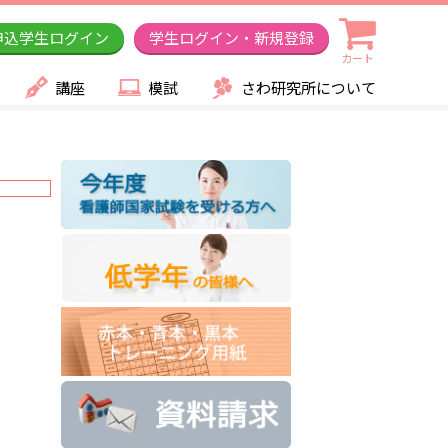
申込学生ログイン
学生ログイン・新規登録
カート
講座
模試
さわ研究所について