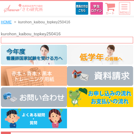
MENU
カート
HOME
kurohon_kaibou_topkey250416
kurohon_kaibou_topkey250416