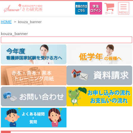
MENU
カート
HOME
kouza_banner
kouza_banner