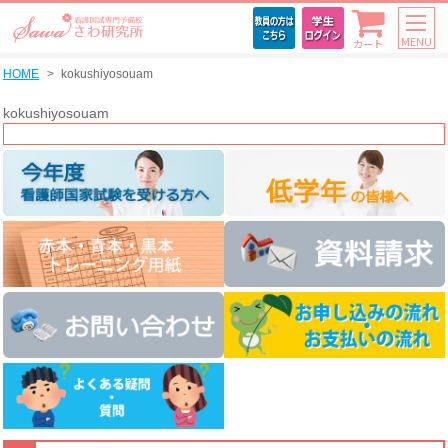
MENU
カート
HOME
kokushiyosouam
kokushiyosouam