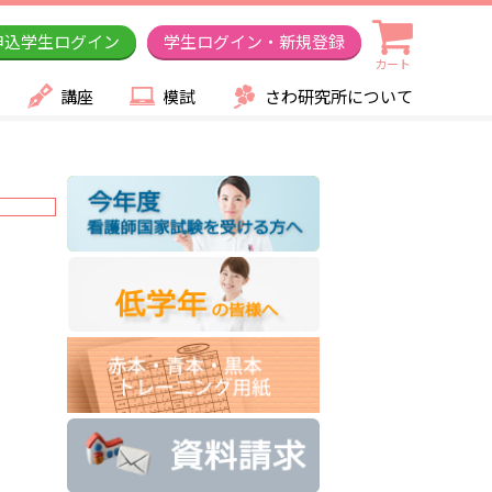
申込学生ログイン
学生ログイン・新規登録
カート
講座
模試
さわ研究所について