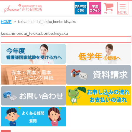
MENU
カート
HOME
keisanmondai_tekika,bonbe,kisyaku
keisanmondai_tekika,bonbe,kisyaku