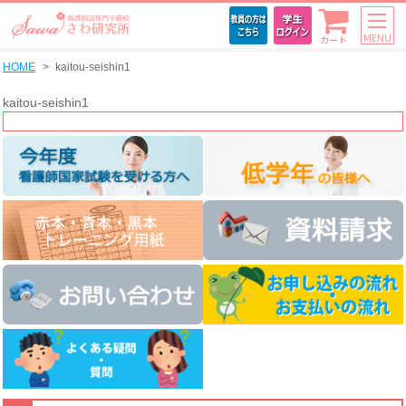
MENU
カート
HOME
kaitou-seishin1
kaitou-seishin1