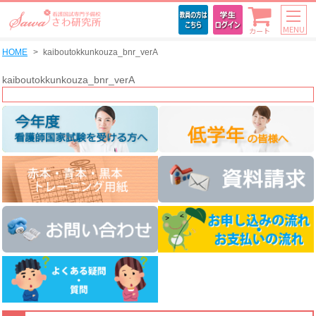
MENU
カート
HOME
kaiboutokkunkouza_bnr_verA
kaiboutokkunkouza_bnr_verA