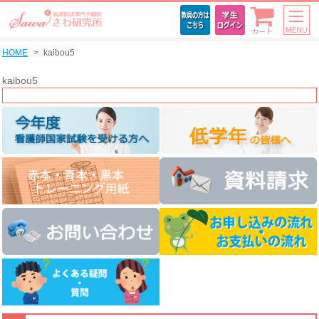
MENU
カート
HOME
kaibou5
kaibou5