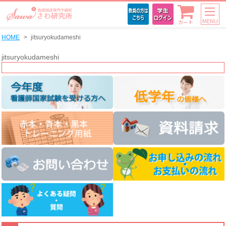
MENU
カート
HOME
jitsuryokudameshi
jitsuryokudameshi