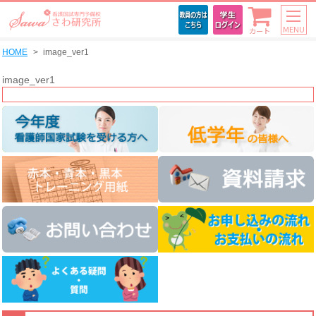
MENU
カート
HOME
image_ver1
image_ver1