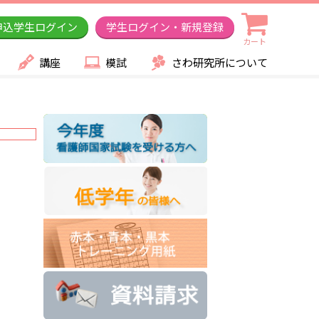
申込学生ログイン
学生ログイン・新規登録
カート
講座
模試
さわ研究所について