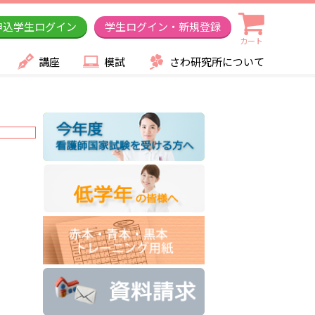
申込学生ログイン
学生ログイン・新規登録
カート
講座
模試
さわ研究所について