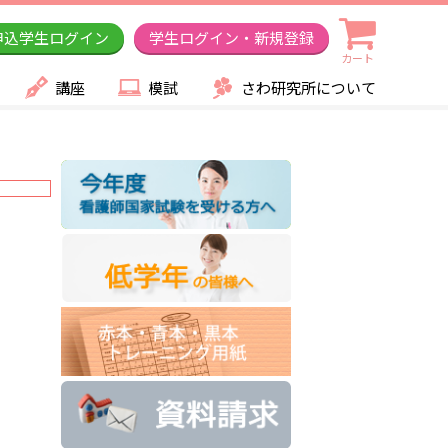
申込学生ログイン
学生ログイン・新規登録
カート
講座
模試
さわ研究所について