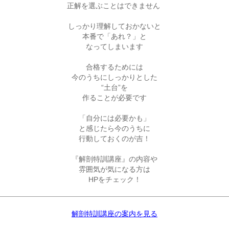
正解を選ぶことはできません 

しっかり理解しておかないと

本番で「あれ？」と

なってしまいます

合格するためには

今のうちにしっかりとした

“土台”を

作ることが必要です

「自分には必要かも」

と感じたら今のうちに

行動しておくのが吉！

『解剖特訓講座』の内容や

雰囲気が気になる方は

HPをチェック！
解剖特訓講座の案内を見る