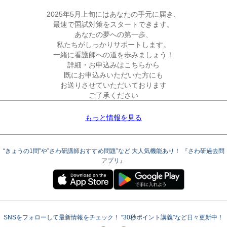
2025年5月上旬
にはあなたの手元に届き、

最速で国試対策をスタートできます。
あなたの夢への第一歩、

私たちがしっかりサポートします。

一緒に看護師への道を歩みましょう！
詳細・お申込みはこちらから
既にお申込みいただいた方にも

お送りさせていただいております

ご了承ください
もっと情報を見る
“きょうの1問”や”さわ研講師おすすめ問題”など 大人気機能あり！ 『さわ研過去問
アプリ』
SNSをフォローして最新情報をチェック！ “30秒ポイント講義”など日々更新中！