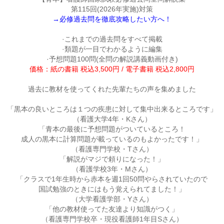
第115回(2026年実施)対策
→必修過去問を徹底攻略したい方へ！
·これまでの過去問をすべて掲載

·類題が一目でわかるように編集

価格：紙の書籍 税込3,500円 / 電子書籍 税込2,800円
過去に教材を使ってくれた先輩たちの声を集めました

「黒本の良いところは１つの疾患に対して集中出来るところです」

（看護大学4年・Kさん）

「青本の最後に予想問題がついているところ！

成人の黒本に計算問題が載っているのもよかったです！」

（看護専門学校・Tさん）

「解説がマジで頼りになった！」

（看護学校3年・Mさん）

「クラスで1年生時から赤本を週1回50問やらされていたので

国試勉強のときにはもう覚えられてました！」

（大学看護学部・Yさん）

「他の教材使ってた友達より知識がつく」

（看護専門学校卒・現役看護師1年目Sさん）
