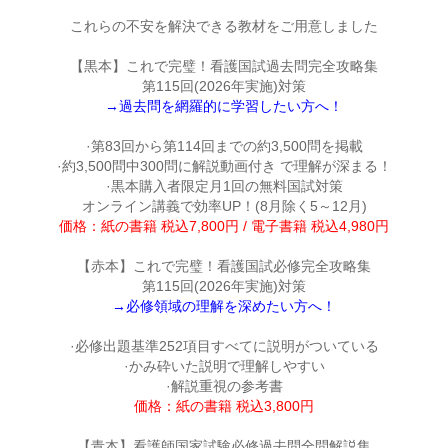
これらの不安を解決できる教材をご用意しました

【黒本】これで完璧！看護国試過去問完全攻略集

第115回(2026年実施)対策
→過去問を網羅的に学習したい方へ！
·第83回から第114回までの約3,500問を掲載

·約3,500問中300問に解説動画付き で理解が深まる！

·黒本購入者限定月1回の無料国試対策

価格：紙の書籍 税込7,800円 / 電子書籍 税込4,980円
【赤本】これで完璧！看護国試必修完全攻略集

第115回(2026年実施)対策
→必修領域の理解を深めたい方へ！
·必修出題基準252項目すべてに説明がついている

·かみ砕いた説明で理解しやすい

価格：紙の書籍 税込3,800円
【青本】看護師国家試験必修過去問全問解説集
