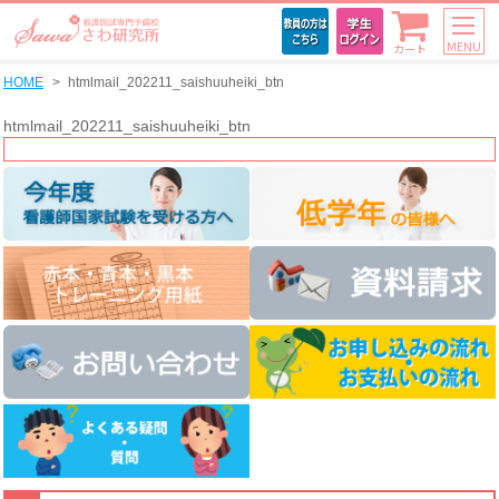
MENU
カート
HOME
htmlmail_202211_saishuuheiki_btn
htmlmail_202211_saishuuheiki_btn