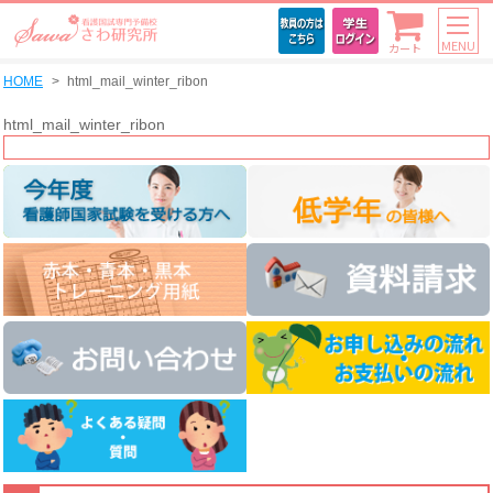
MENU
カート
HOME
html_mail_winter_ribon
html_mail_winter_ribon