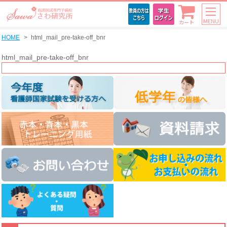
MENU
カート
HOME
html_mail_pre-take-off_bnr
html_mail_pre-take-off_bnr